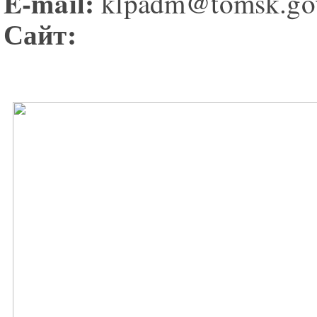
E-mail:
klpadm@tomsk.go
Сайт: