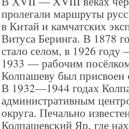
В ХVII — ХVIII веках че
пролегали маршруты русс
в Китай и камчатских экс
Витуса Беринга. В 1878 г
стало селом, в 1926 году 
1933 — рабочим посёлком
Колпашеву был присвоен с
В 1932—1944 годах Колп
административным центр
округа. Печально известе
Колпашевский Яр, где на